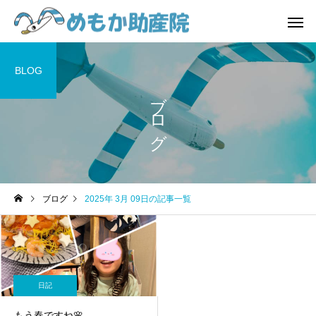
BLOG
ブログ
費用
お産
日記
日記
ブログ
2025年 3月 09日の記事一覧
4/1から『誰でも通園制
気づけばもう年の瀬‼️😱
度』始まっています😊
赤ちゃん一時預かり
おしゃべり
日記
もう春ですね🌸