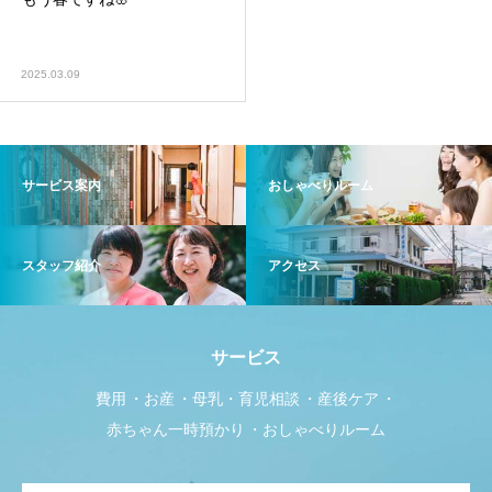
2025.03.09
サービス案内
おしゃべりルーム
スタッフ紹介
アクセス
サービス
費用
お産
母乳・育児相談
産後ケア
赤ちゃん一時預かり
おしゃべりルーム