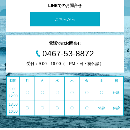
LINEでのお問合せ
こちらから
電話でのお問合せ
0467-53-8872
受付：9:00 - 16:00（土PM・日・祝休診）
時間
月
火
水
木
金
土
日
9:00
~
〇
〇
〇
〇
〇
〇
休診
12:00
13:00
~
〇
〇
〇
〇
〇
休診
休診
16:00