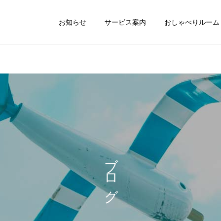
お知らせ
サービス案内
おしゃべりルーム
お産
母乳・育児相
日記
日記
気づけばもう年の瀬‼️😱
8/8は母と子のおしゃべり
ブログ
ルームでした❣️
おしゃべりルーム