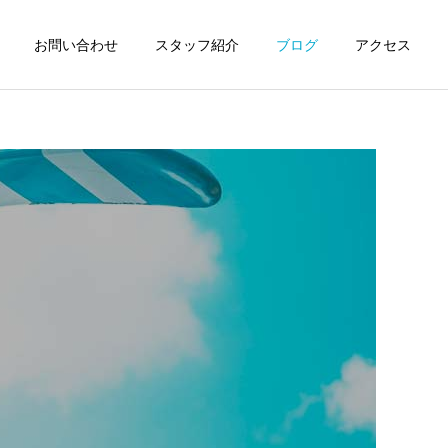
お問い合わせ
スタッフ紹介
ブログ
アクセス
詳細を見る
談
産後ケア
日記
日記
『こどもの日🎏撮影会』行
もう春ですね🌸
いました❣️