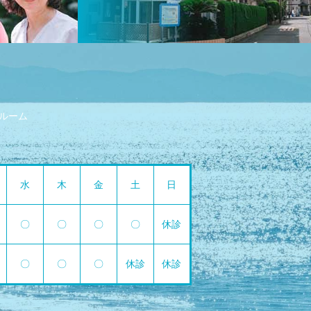
ルーム
水
木
金
土
日
〇
〇
〇
〇
休診
〇
〇
〇
休診
休診