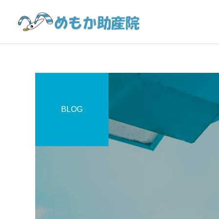
BLOG
費用
日記
日記
新しい命に感謝の日々！
4/1から『誰でも通園制
度』始まっています😊
赤ちゃん一時預かり