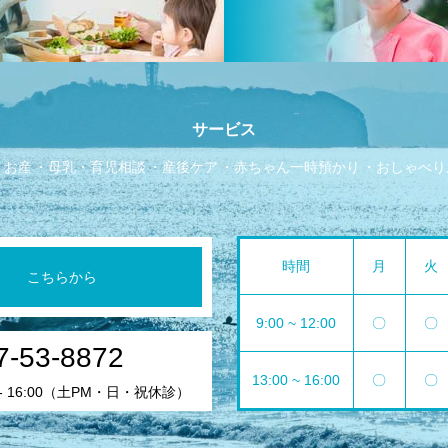
サービス
お産
母乳・育児相談
産後ケア
赤ちゃん一時預かり
おしゃべり
時間
月
火
こちらから
9:00 ~ 12:00
〇
〇
7-53-8872
13:00 ~ 16:00
〇
〇
 - 16:00（土PM・日・祝休診）