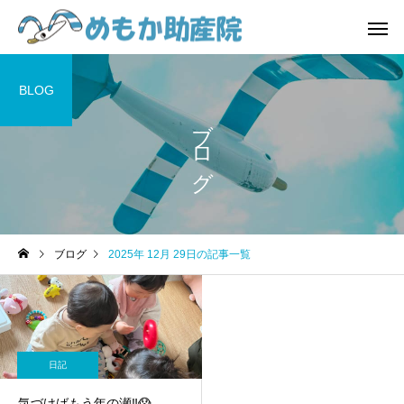
BLOG
ブログ
費用
お産
日記
日記
ブログ
2025年 12月 29日の記事一覧
4/1から『誰でも通園制
気づけばもう年の瀬‼️😱
度』始まっています😊
赤ちゃん一時預かり
おしゃべり
日記
気づけばもう年の瀬‼️😱