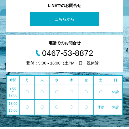
LINEでのお問合せ
こちらから
電話でのお問合せ
0467-53-8872
受付：9:00 - 16:00（土PM・日・祝休診）
時間
月
火
水
木
金
土
日
9:00
~
〇
〇
〇
〇
〇
〇
休診
12:00
13:00
~
〇
〇
〇
〇
〇
休診
休診
16:00