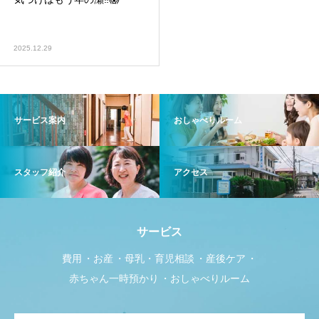
2025.12.29
サービス案内
おしゃべりルーム
スタッフ紹介
アクセス
サービス
費用
お産
母乳・育児相談
産後ケア
赤ちゃん一時預かり
おしゃべりルーム