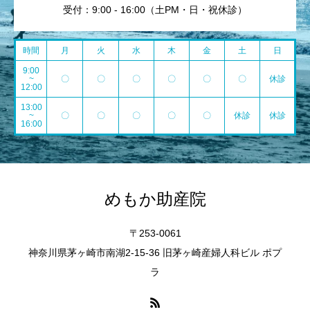
受付：9:00 - 16:00（土PM・日・祝休診）
時間
月
火
水
木
金
土
日
9:00
~
〇
〇
〇
〇
〇
〇
休診
12:00
13:00
~
〇
〇
〇
〇
〇
休診
休診
16:00
めもか助産院
〒253-0061
神奈川県茅ヶ崎市南湖2-15-36 旧茅ヶ崎産婦人科ビル ポプ
ラ