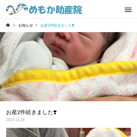
お知らせ
お産2件続きました❣️
費用
お産
日記
日記
4/1から『誰でも通園制
気づけばもう年の瀬‼️😱
度』始まっています😊
赤ちゃん一時預かり
おしゃべり
お産2件続きました❣️
2023.11.28