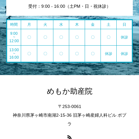
受付：9:00 - 16:00（土PM・日・祝休診）
時間
月
火
水
木
金
土
日
9:00
~
〇
〇
〇
〇
〇
〇
休診
12:00
13:00
~
〇
〇
〇
〇
〇
休診
休診
16:00
めもか助産院
〒253-0061
神奈川県茅ヶ崎市南湖2-15-36 旧茅ヶ崎産婦人科ビル ポプ
ラ