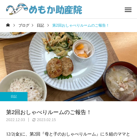
ブログ
日記
第2回おしゃべりルームのご報告！
費用
お産
日記
日記
4/1から『誰でも通園制
気づけばもう年の瀬‼️😱
日記
度』始まっています😊
赤ちゃん一時預かり
おしゃべり
第2回おしゃべりルームのご報告！
2022.12.03
2023.02.15
12/2(金)に、第2回『母と子のおしゃべりルーム』に５組のママと