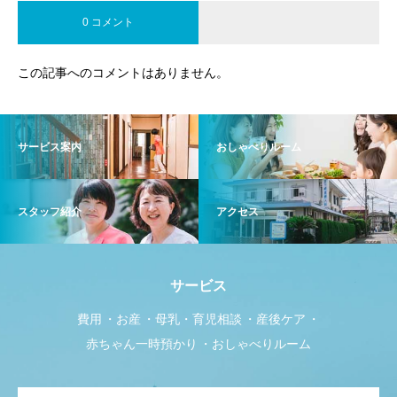
0 コメント
この記事へのコメントはありません。
サービス案内
おしゃべりルーム
スタッフ紹介
アクセス
サービス
費用
お産
母乳・育児相談
産後ケア
赤ちゃん一時預かり
おしゃべりルーム