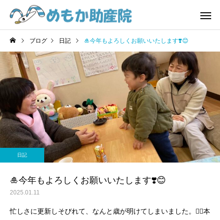
ブログ
日記
🎍今年もよろしくお願いいたします❣️😊
費用
お産
日記
日記
4/1から『誰でも通園制
気づけばもう年の瀬‼️😱
日記
度』始まっています😊
赤ちゃん一時預かり
おしゃべり
🎍今年もよろしくお願いいたします❣️😊
2025.01.11
忙しさに更新しそびれて、なんと歳が明けてしまいました。🙇‍♀️本