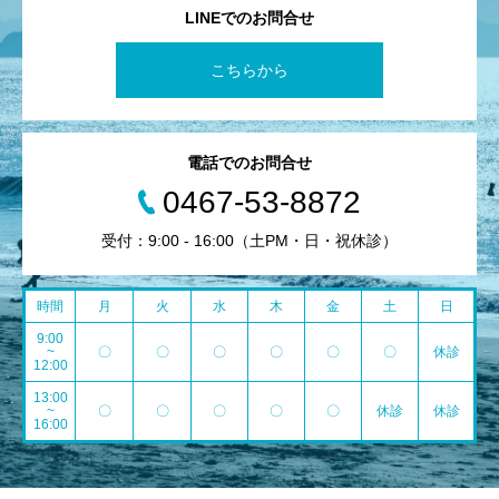
LINEでのお問合せ
こちらから
電話でのお問合せ
0467-53-8872
受付：9:00 - 16:00（土PM・日・祝休診）
時間
月
火
水
木
金
土
日
9:00
~
〇
〇
〇
〇
〇
〇
休診
12:00
13:00
~
〇
〇
〇
〇
〇
休診
休診
16:00