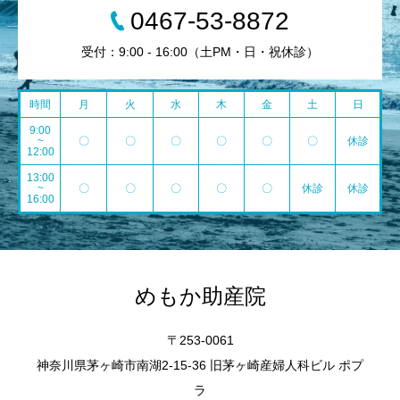
0467-53-8872
受付：9:00 - 16:00（土PM・日・祝休診）
時間
月
火
水
木
金
土
日
9:00
~
〇
〇
〇
〇
〇
〇
休診
12:00
13:00
~
〇
〇
〇
〇
〇
休診
休診
16:00
めもか助産院
〒253-0061
神奈川県茅ヶ崎市南湖2-15-36 旧茅ヶ崎産婦人科ビル ポプ
ラ