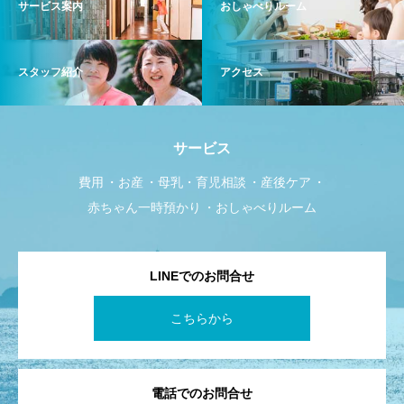
サービス案内
おしゃべりルーム
スタッフ紹介
アクセス
サービス
費用
お産
母乳・育児相談
産後ケア
赤ちゃん一時預かり
おしゃべりルーム
LINEでのお問合せ
こちらから
電話でのお問合せ