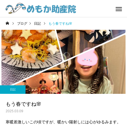
ブログ
日記
もう春ですね🌸
費用
お産
日記
日記
4/1から『誰でも通園制
気づけばもう年の瀬‼️😱
日記
度』始まっています😊
赤ちゃん一時預かり
おしゃべり
もう春ですね🌸
2025.03.09
寒暖差激しいこの頃ですが、暖かい陽射しには心がゆるみます。